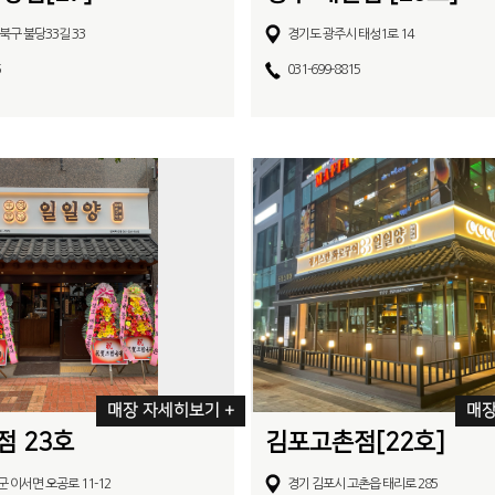
북구 불당33길 33
경기도 광주시 태성1로 14
5
031-699-8815
매장 자세히보기 +
매장
 23호
김포고촌점[22호]
 이서면 오공로 11-12
경기 김포시 고촌읍 태리로 285