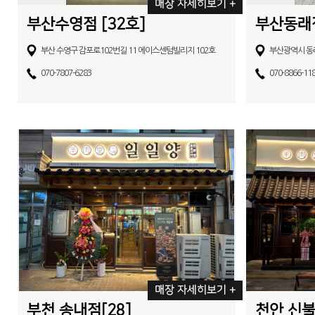
매장 자세히보기 +
부산수영점 [32호]
부산동래점
부산 수영구 감포로102번길 11 에이스센텀빌리지 102호
부산광역시 동래구
070-7807-6283
070-8866-11
매장 자세히보기 +
부천 송내점[28]
천안 신불