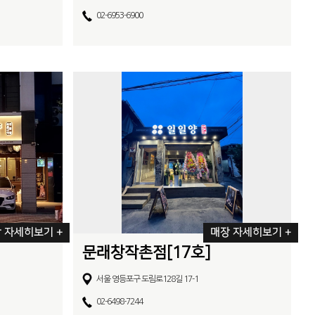
02-6953-6900
 자세히보기 +
매장 자세히보기 +
문래창작촌점[17호]
서울 영등포구 도림로128길 17-1
02-6498-7244