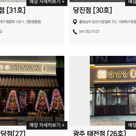
매장 자세히보기 +
매장
 [31호]
당진점 [30호]
 명륜로 128-1, 1층(명륜동)
충청남도 당진시 밤절로 152, 106호(수청
82
041-352-3123
매장 자세히보기 +
매장
당점[27]
광주 태전점 [26호]