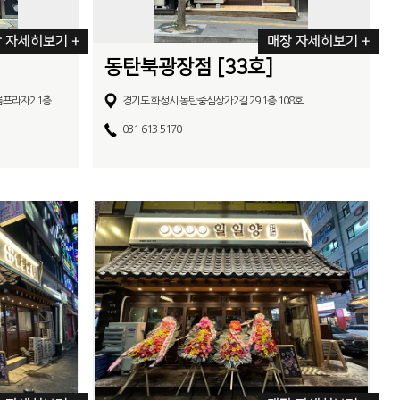
 자세히보기 +
매장 자세히보기 +
동탄북광장점 [33호]
롬프라자2 1층
경기도 화성시 동탄중심상가2길 29 1층 108호
031-613-5170