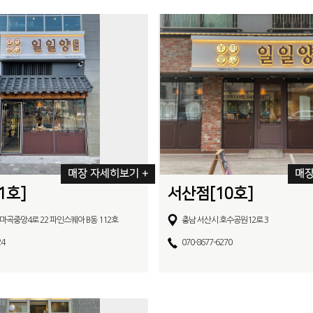
매장 자세히보기 +
매장
1호]
서산점[10호]
마곡중앙4로 22 파인스퀘아 B동 112호
충남 서산시 호수공원12로 3
24
070-8677-6270