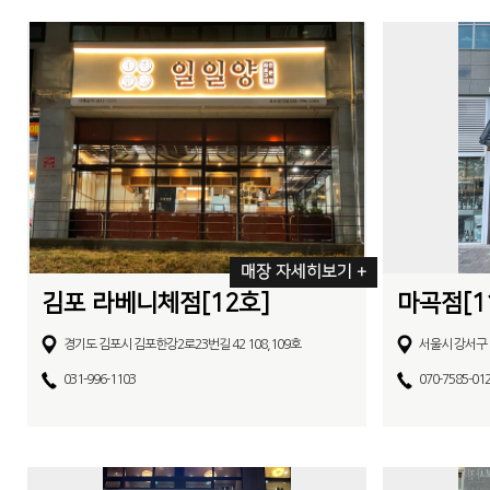
매장 자세히보기 +
김포 라베니체점[12호]
마곡점[1
경기도 김포시 김포한강2로23번길 42 108,109호
서울시 강서구 
031-996-1103
070-7585-01