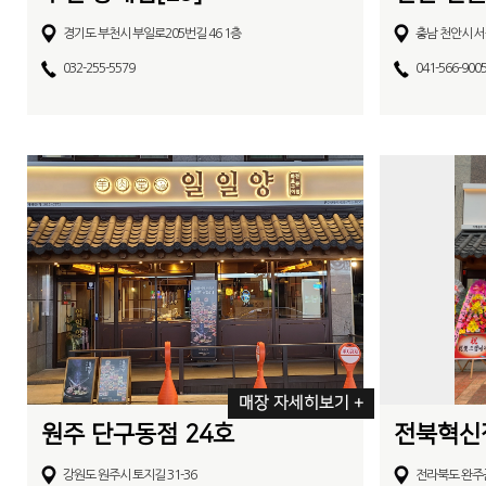
경기도 부천시 부일로205번길 46 1층
충남 천안시 서
032-255-5579
041-566-900
매장 자세히보기 +
원주 단구동점 24호
전북혁신점
강원도 원주시 토지길 31-36
전라북도 완주군