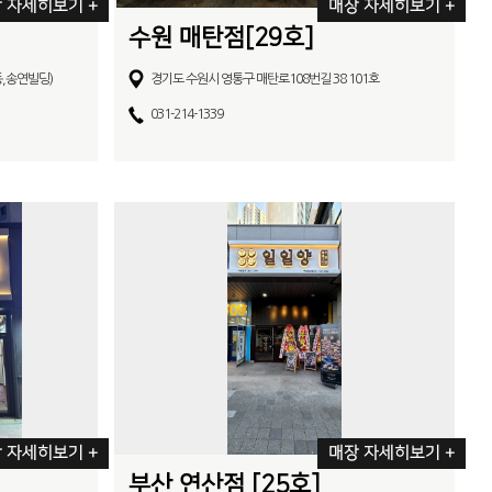
 자세히보기 +
매장 자세히보기 +
수원 매탄점[29호]
동,송연빌딩)
경기도 수원시 영통구 매탄로108번길 38 101호
031-214-1339
 자세히보기 +
매장 자세히보기 +
부산 연산점 [25호]