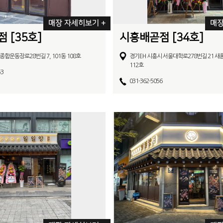
매장 자세히보기 +
매장
 [35호]
시흥배곧점 [34호]
종합운동장로28번길 7, 101동 108호
경기EH 시흥시 서울대학로278번길 21 새
112호
53
031-362-5056