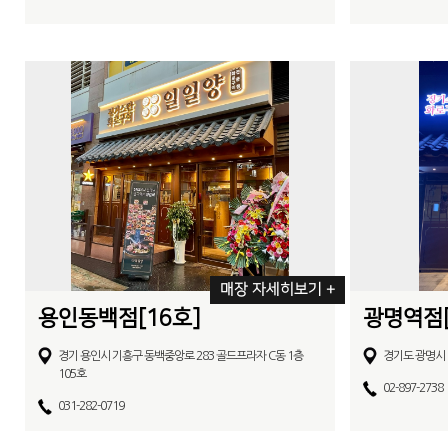
매장 자세히보기 +
용인동백점[16호]
광명역점[
경기 용인시 기흥구 동백중앙로 283 골드프라자 C동 1층
경기도 광명시 
105호
02-897-2738
031-282-0719