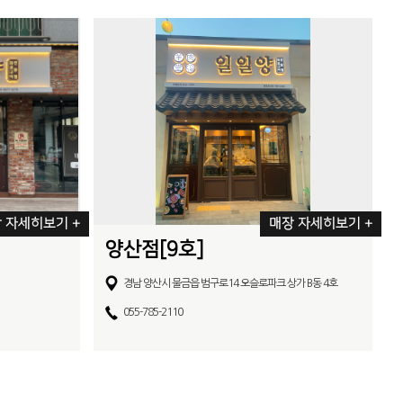
 자세히보기 +
매장 자세히보기 +
양산점[9호]
경남 양산시 물금읍 범구로14 오슬로파크 상가 B동 4호
055-785-2110