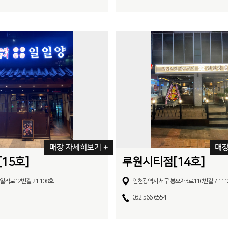
매장 자세히보기 +
매장
15호]
루원시티점[14호]
일직로12번길 21 108호
인천광역시 서구 봉오재3로110번길 7 111
032-566-6554