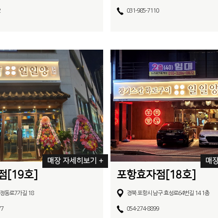
2
031-985-7110
매장 자세히보기 +
매장
[19호]
포항효자점[18호]
정동로7가길 18
경북 포항시 남구 효성로64번길 14 1층
77
054-274-8899