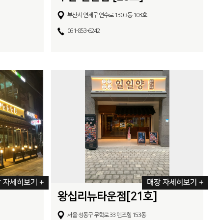
부산시 연제구 연수로 130 B동 103호
051-853-6242
 자세히보기 +
매장 자세히보기 +
왕십리뉴타운점[21호]
서울 성동구 무학로 33 텐즈힐 153동