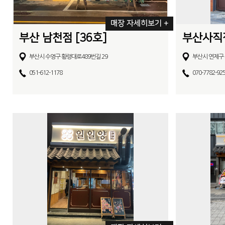
매장 자세히보기 +
부산 남천점 [36호]
부산사직점
부산시 수영구 황령대로489번길 29
부산시 연제구 
051-612-1178
070-7782-92