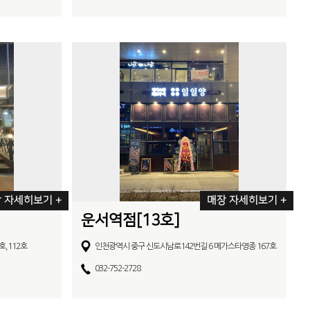
 자세히보기 +
매장 자세히보기 +
운서역점[13호]
호,112호
인천광역시 중구 신도시남로142번길 6 메가스타영종 167호
032-752-2728