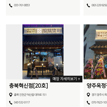
033-761-8853
063-228-929
매장 자세히보기 +
충북혁신점[20호]
양주옥정점
충북 진천군 덕산읍 대하로 151
경기 양주시 옥
043-532-0117
070-7623-10