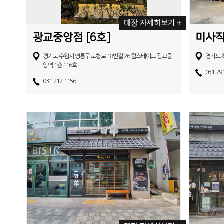
매장 자세히보기 +
광교중앙점 [6호]
미사직
경기도 수원시 영통구 도청로 18번길 26 힐스테이트 광교중
경기도 
앙역 1층 116호
031-79
031-212-1156