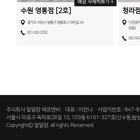
매장 자세히보기 +
수원 영통점 [2호]
청라점
경기도 수원시 영통구 영통로 213번길 24
인천광역시
희동)
031-202-3282
032-56
주식회사 일일양 에프엔비 대표 : 이한나 사업자번호 : 847-87
서울시 마포구 독막로28길 10, 109동 b101-327호(신수동,밤섬
Copyrightⓒ
일일양.
all rights Reserved.