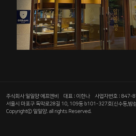
주식회사 일일양 에프엔비 대표 : 이한나 사업자번호 : 847-87
서울시 마포구 독막로28길 10, 109동 b101-327호(신수동,밤섬
Copyrightⓒ
일일양.
all rights Reserved.