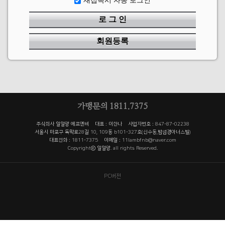
재접속시 자동 로그인
로 그 인
회원등록
가맹문의 1811.7375
주식회사 일일양 에프엔비 대표 : 이한나 사업자번호 : 847-87-02238
서울시 마포구 독막로28길 10, 109동 b101-327호(신수동,밤섬경아너스빌)
대표전화 : 1811-7375 이메일 : 11lambfnb@naver.com
Copyrightⓒ 일일양. all rights Reserved.
PC버전