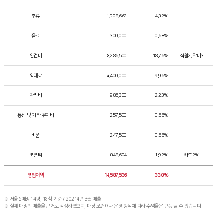
주류
1,908,662
4.32%
음료
300,000
0.68%
인건비
8,286,500
18.76%
직원2, 알바3
임대료
4,400,000
9.96%
관리비
985,300
2.23%
통신 및 기타 유지비
257,500
0.56%
비품
247,500
0.56%
로열티
848,604
1.92%
카드2%
영업이익
14,587,536
33.0%
※ 서울 S매장 14평, 18석 기준 / 20214년 3월 매출
※ 실제 매장의 매출을 근거로 작성하였으며, 매장 조건이나 운영 방식에 따라 수익율은 변동 될 수 있습니다.