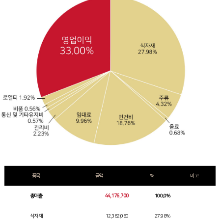
품목
금액
%
비고
총매출
44,176,700
100.0%
식자재
12,362,080
27.98%