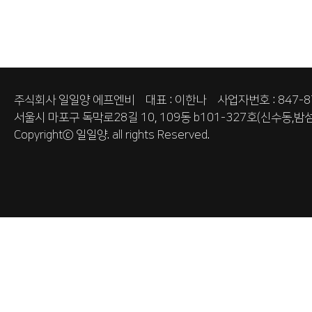
주식회사 일일양 에프엔비 대표 : 이한나 사업자번호 : 847-87
서울시 마포구 독막로28길 10, 109동 b101-327호(신수동,밤섬
Copyrightⓒ
일일양.
all rights Reserved.