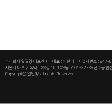
주식회사 일일양 에프엔비 대표 : 이한나 사업자번호 : 847-87
서울시 마포구 독막로28길 10, 109동 b101-327호(신수동,밤섬
Copyrightⓒ
일일양.
all rights Reserved.